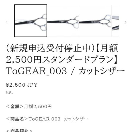
モ
ー
ダ
ル
で
メ
デ
ィ
ア
(新規申込受付停止中)【月額
(1)
(2
を
2,500円スタンダードプラン】
開
く
ToGEAR_003 / カットシザー
通
¥2,500 JPY
常
税込。
価
格
＜金額＞
月額2,500円
＜商品名＞
ToGEAR_003 カットシザー
＜商品紹介＞