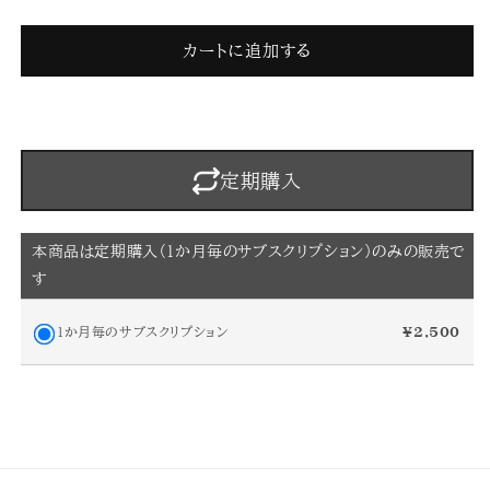
規
規
申
申
カートに追加する
込
込
受
受
付
付
停
停
止
止
定期購入
中)
中)
【月
【月
額
額
本商品は定期購入（1か月毎のサブスクリプション）のみの販売で
2,500
2,500
す
円
円
ス
ス
1か月毎のサブスクリプション
¥2,500
タ
タ
ン
ン
ダ
ダ
ー
ー
ド
ド
プ
プ