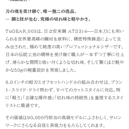
刀の魂を受け継ぐ、唯一無二の逸品。
— 鋼と技が生む、究極の切れ味と軽やかさ。
ToGEAR_003は、日立安来鋼 ATS314──日本刀にも用い
られる世界最高峰の鋼材を原料に、精密特殊鋳造によって生
み出された、極めて純度の高いプロフェッショナルシザーです。
日本の伝統工芸の精神を受け継ぐ職人が一本ずつ丁寧に仕上
げ、滑らかな開閉と吸い付くような切れ味、そして驚くほど軽や
かな50gの軽量設計を実現しました。
6.0インチの蛤刃とオフセットハンドルの組み合わせは、ブラン
ト・スライド・ドライ問わず、すべてのカットスタイルに対応。特
に「軽さ」「正確な操作感」「切れ味の持続性」を重視するスタイ
リストに最適です。
その価値は90,000円相当の高級モデルにふさわしく、サロン
ワークにさらなる自信と表現力をもたらしてくれます。