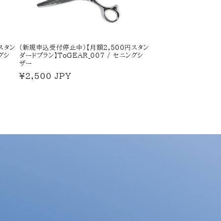
スタン
(新規申込受付停止中)【月額2,500円スタン
グシ
ダードプラン】ToGEAR_007 / セニングシ
ザー
通
¥2,500 JPY
常
価
格