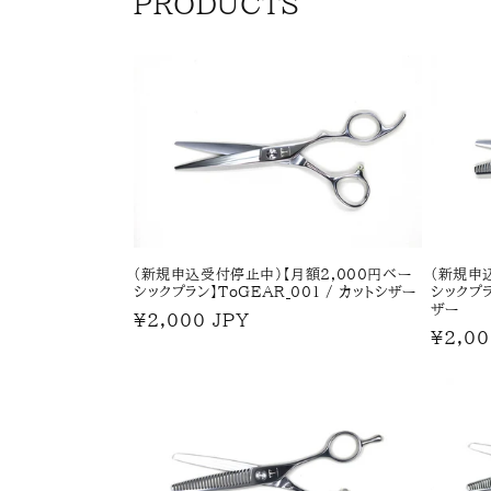
PRODUCTS
(新規申込受付停止中)【月額2,000円ベー
(新規申
シックプラン】ToGEAR_001 / カットシザー
シックプラ
ザー
通
¥2,000 JPY
通
¥2,00
常
常
価
価
格
格