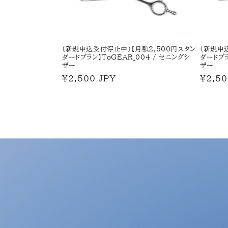
(新規申込受付停止中)【月額2,500円スタン
(新規申
ダードプラン】ToGEAR_004 / セニングシ
ダードプラ
ザー
ザー
通
¥2,500 JPY
通
¥2,50
常
常
価
価
格
格