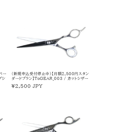
ベー
(新規申込受付停止中)【月額2,500円スタン
グシ
ダードプラン】ToGEAR_003 / カットシザー
通
¥2,500 JPY
常
価
格