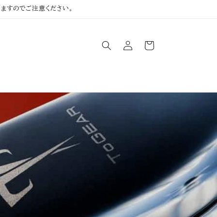
ますのでご注意ください。
ロ
カ
グ
ー
イ
ト
ン