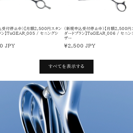
込受付停止中)【月額2,500円スタン
(新規申込受付停止中)【月額2,500円
ン】ToGEAR_005 / セニングシ
ダードプラン】ToGEAR_006 / セニン
ザー
0 JPY
通
¥2,500 JPY
常
価
すべてを表示する
格