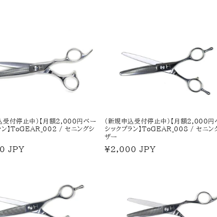
込受付停止中)【月額2,000円ベー
(新規申込受付停止中)【月額2,000円
ン】ToGEAR_002 / セニングシ
シックプラン】ToGEAR_008 / セニン
ザー
0 JPY
通
¥2,000 JPY
常
価
格