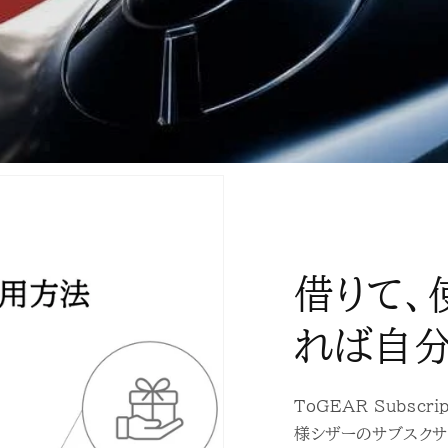
借りて、
れば自
ToGEAR Subsc
様シザーのサブスクサ